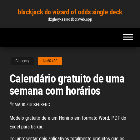
Skip
blackjack do wizard of odds single deck
to
dzghoykazinozbcr.web.app
the
content
Category
Nix87420
Calendário gratuito de uma
semana com horários
By
MARK ZUCKERBERG
Modelo gratuito de e um Horário em formato Word, PDF do
Excel para baixar.
Irei apresentar dois aplicativos totalmente gratuitos que os