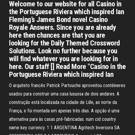
Welcome to our website for all Casino in
the Portuguese Riviera which inspired Ian
Fleming’s James Bond novel Casino
Royale Answers. Since you are already
here then chances are that you are
looking for the Daily Themed Crossword
Solutions. Look no further because you
will find whatever you are looking for in
here. Our staff [] Read More "Casino in the
Portuguese Riviera which inspired Ian
O arquiteto francês Patrick Partouche aproveitou contêineres
usados para construir uma casa luxuosa de dois andares. A
construção está localizada na cidade de Lille, ao norte da
França, e foi montada em apenas três dias. A opção é uma
alternativa para às casas pré-fabricadas. num cid country
name key currency. 1 1 ARGENTINA Agritech Inversora SA