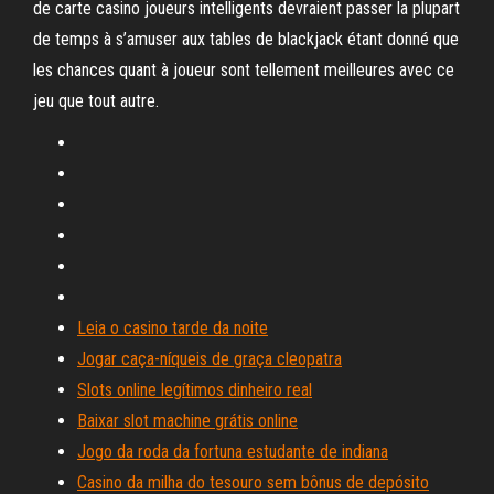
de carte casino joueurs intelligents devraient passer la plupart
de temps à s’amuser aux tables de blackjack étant donné que
les chances quant à joueur sont tellement meilleures avec ce
jeu que tout autre.
Leia o casino tarde da noite
Jogar caça-níqueis de graça cleopatra
Slots online legítimos dinheiro real
Baixar slot machine grátis online
Jogo da roda da fortuna estudante de indiana
Casino da milha do tesouro sem bônus de depósito