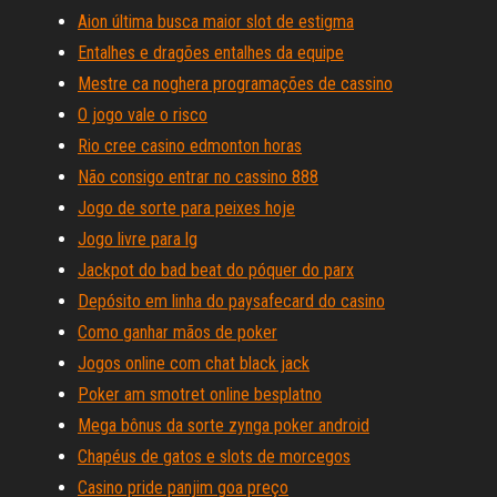
Aion última busca maior slot de estigma
Entalhes e dragões entalhes da equipe
Mestre ca noghera programações de cassino
O jogo vale o risco
Rio cree casino edmonton horas
Não consigo entrar no cassino 888
Jogo de sorte para peixes hoje
Jogo livre para lg
Jackpot do bad beat do póquer do parx
Depósito em linha do paysafecard do casino
Como ganhar mãos de poker
Jogos online com chat black jack
Poker am smotret online besplatno
Mega bônus da sorte zynga poker android
Chapéus de gatos e slots de morcegos
Casino pride panjim goa preço