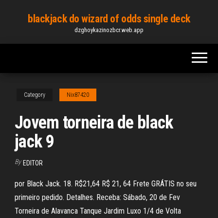
Skip
blackjack do wizard of odds single deck
to
dzghoykazinozbcr.web.app
the
content
Category
Nix87420
Jovem torneira de black
jack 9
By
EDITOR
por Black Jack. 18. R$21,64 R$ 21, 64 Frete GRÁTIS no seu
primeiro pedido. Detalhes. Receba: Sábado, 20 de Fev
Torneira de Alavanca Tanque Jardim Luxo 1/4 de Volta