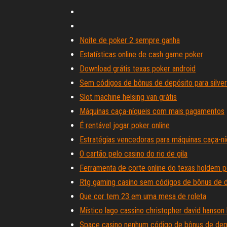
Noite de poker 2 sempre ganha
Estatísticas online de cash game poker
Download grátis texas poker android
Sem códigos de bônus de depósito para silve
Slot machine helsing van grátis
Máquinas caça-níqueis com mais pagamentos
É rentável jogar poker online
Estratégias vencedoras para máquinas caça-ní
O cartão pelo casino do rio de gila
Ferramenta de corte online do texas holdem 
Rtg gaming casino sem códigos de bônus de 
Que cor tem 23 em uma mesa de roleta
Místico lago cassino christopher david hanson
Space casino nenhum código de bônus de dep