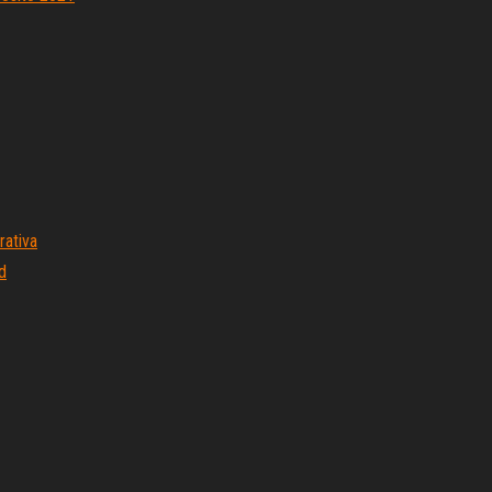
rativa
d