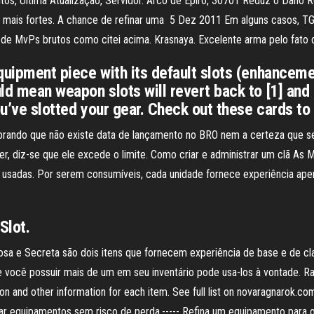
éditos, Última Atualização, Servidor. Arco de Épiro, 30701 Reduz o Da
s mais fortes. A chance de refinar uma 5 Dez 2011 Em alguns casos, 
a de MvPs brutos como citei acima. Krasnaya. Excelente arma pelo fato 
quipment piece with its default slots (enhanceme
ld mean weapon slots will revert back to [1] and
you’ve slotted your gear. Check out these cards t
rando que não existe data de lançamento no BRO nem a certeza que se
er, diz-se que ele excede o limite. Como criar e administrar um clã As 
 usadas. Por serem consumíveis, cada unidade fornece experiência ap
Slot.
rosa e Secreta são dois itens que fornecem experiência de base e de c
 você possuir mais de um em seu inventário pode usa-los à vontade. Ra
ion and other information for each item. See full list on novaragnarok
 equipamentos sem risco de perda.----- Refina um equipamento para o n