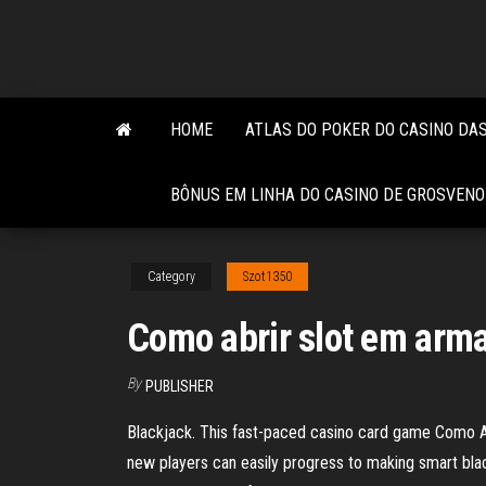
Skip
to
the
content
HOME
ATLAS DO POKER DO CASINO DA
BÔNUS EM LINHA DO CASINO DE GROSVENO
Category
Szot1350
Como abrir slot em arm
By
PUBLISHER
Blackjack. This fast-paced casino card game Como Abr
new players can easily progress to making smart bl