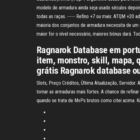
modelo de armadura ainda seja usado séculos depoi
todas as raças. ----- Refino +7 ou mais: ATQM +20 a
maioria dos conjuntos de armadura necessita de um 
maior for o nível necessário, maiores bónus dará. 
Ragnarok Database em portu
item, monstro, skill, mapa,
grátis Ragnarok database o
Slots, Preço Créditos, Última Atualização, Servido
tornar as armaduras mais fortes. A chance de refin
quando se trata de MvPs brutos como citei acima. Kr