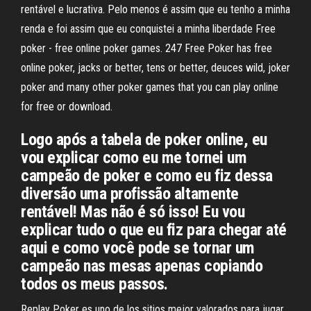
rentável e lucrativa. Pelo menos é assim que eu tenho a minha
renda e foi assim que eu conquistei a minha liberdade Free
poker - free online poker games. 247 Free Poker has free
online poker, jacks or better, tens or better, deuces wild, joker
poker and many other poker games that you can play online
for free or download.
Logo após a tabela de poker online, eu
vou explicar como eu me tornei um
campeão de poker e como eu fiz dessa
diversão uma profissão altamente
rentável! Mas não é só isso! Eu vou
explicar tudo o que eu fiz para chegar até
aqui e como você pode se tornar um
campeão nas mesas apenas copiando
todos os meus passos.
Replay Poker es uno de los sitios mejor valorados para jugar