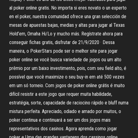
al poker online gratis. No importa si eres novato o un experto
en el poker, nuestra comunidad ofrece una gran selección de
mesas de apuestas bajas, medias y altas para jugar al Texas
Hold’em, Omaha Hi/Lo y mucho más. Regístrate ahora para
conseguir fichas gratis, disfrutar de 21/9/2020 · Dessa
maneira, o PokerStars pode ser o melhor site para jogar
poker online se você busca variedade de jogos ou um alto
prêmio por um baixo investimento, pois, com seu field alto, é
possível que você maximize o seu buy-in em até 500 vezes
em um só torneio. Com jogos de poker online grátis é muito
difícil resistir a este jogo que requer muita habilidade,
estratégia, sorte, capacidade de raciocino rápido e bluff numa
mistura perfeita. Apreciado, odiado e amado por muitos, o
poker continua e continuará a ser um dos jogos mais
representativos dos casinos. Agora aprenda como jogar
poker e Uma das grandes vantagens dos cassinos online