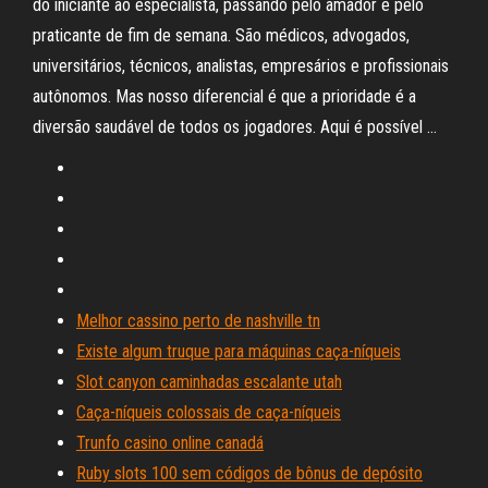
do iniciante ao especialista, passando pelo amador e pelo
praticante de fim de semana. São médicos, advogados,
universitários, técnicos, analistas, empresários e profissionais
autônomos. Mas nosso diferencial é que a prioridade é a
diversão saudável de todos os jogadores. Aqui é possível …
Melhor cassino perto de nashville tn
Existe algum truque para máquinas caça-níqueis
Slot canyon caminhadas escalante utah
Caça-níqueis colossais de caça-níqueis
Trunfo casino online canadá
Ruby slots 100 sem códigos de bônus de depósito